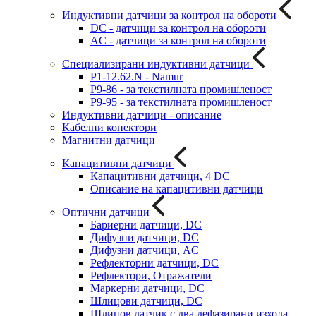
Индуктивни датчици за контрол на обороти
DC - датчици за контрол на обороти
AC - датчици за контрол на обороти
Специализирани индуктивни датчици
P1-12.62.N - Namur
P9-86 - за текстилната промишленост
P9-95 - за текстилната промишленост
Индуктивни датчици - описание
Кабелни конектори
Магнитни датчици
Капацитивни датчици
Капацитивни датчици, 4 DC
Описание на капацитивни датчици
Оптични датчици
Бариерни датчици, DC
Дифузни датчици, DC
Дифузни датчици, AC
Рефлекторни датчици, DC
Рефлектори, Отражатели
Маркерни датчици, DC
Шлицови датчици, DC
Шлицов датчик с два дефазирани изхода