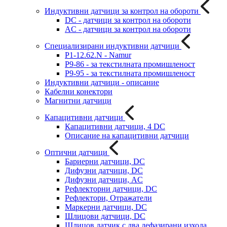
Индуктивни датчици за контрол на обороти
DC - датчици за контрол на обороти
AC - датчици за контрол на обороти
Специализирани индуктивни датчици
P1-12.62.N - Namur
P9-86 - за текстилната промишленост
P9-95 - за текстилната промишленост
Индуктивни датчици - описание
Кабелни конектори
Магнитни датчици
Капацитивни датчици
Капацитивни датчици, 4 DC
Описание на капацитивни датчици
Оптични датчици
Бариерни датчици, DC
Дифузни датчици, DC
Дифузни датчици, AC
Рефлекторни датчици, DC
Рефлектори, Отражатели
Маркерни датчици, DC
Шлицови датчици, DC
Шлицов датчик с два дефазирани изхода