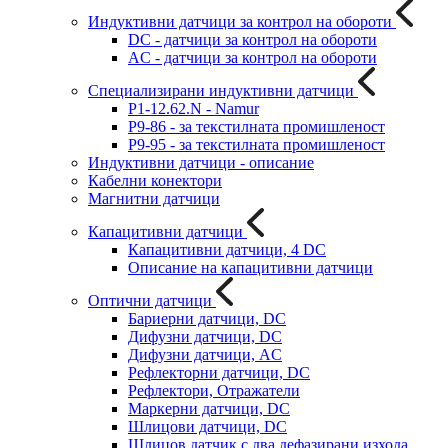
Индуктивни датчици за контрол на обороти
DC - датчици за контрол на обороти
AC - датчици за контрол на обороти
Специализирани индуктивни датчици
P1-12.62.N - Namur
P9-86 - за текстилната промишленост
P9-95 - за текстилната промишленост
Индуктивни датчици - описание
Кабелни конектори
Магнитни датчици
Капацитивни датчици
Капацитивни датчици, 4 DC
Описание на капацитивни датчици
Оптични датчици
Бариерни датчици, DC
Дифузни датчици, DC
Дифузни датчици, AC
Рефлекторни датчици, DC
Рефлектори, Отражатели
Маркерни датчици, DC
Шлицови датчици, DC
Шлицов датчик с два дефазирани изхода