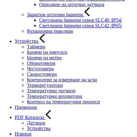
Описание на оптични датчици
Защитни оптични бариери
Светлинни бариери серия SLC40 /IP54/
Светлинни бариери серия SLC42 /IP65/
Ротационни енкодери
Устройства
Таймери
Броячи на импулси
Броячи на метри
Оборотомери
Честотомери
Скоростомери
Контролери за измерване на ъгли
Терморегулатори
Температурни датчици
Температурни архиватори
Контрол на температурни процеси
Промоции
PDF Каталози
Датчици
Устройства
Новини