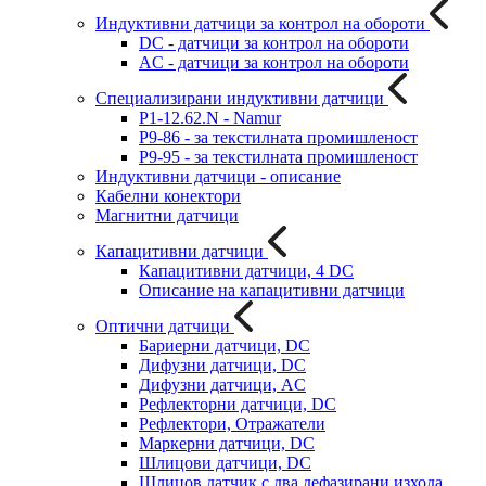
Индуктивни датчици за контрол на обороти
DC - датчици за контрол на обороти
AC - датчици за контрол на обороти
Специализирани индуктивни датчици
P1-12.62.N - Namur
P9-86 - за текстилната промишленост
P9-95 - за текстилната промишленост
Индуктивни датчици - описание
Кабелни конектори
Магнитни датчици
Капацитивни датчици
Капацитивни датчици, 4 DC
Описание на капацитивни датчици
Оптични датчици
Бариерни датчици, DC
Дифузни датчици, DC
Дифузни датчици, AC
Рефлекторни датчици, DC
Рефлектори, Отражатели
Маркерни датчици, DC
Шлицови датчици, DC
Шлицов датчик с два дефазирани изхода